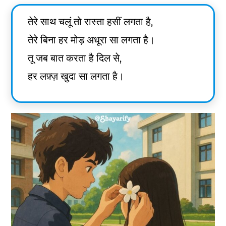
तेरे साथ चलूं तो रास्ता हसीं लगता है,
तेरे बिना हर मोड़ अधूरा सा लगता है।
तू जब बात करता है दिल से,
हर लफ़्ज़ खुदा सा लगता है।