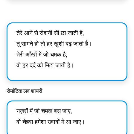
तेरे आने से रोशनी सी छा जाती है,
तू सामने हो तो हर खुशी बढ़ जाती है।
तेरी आँखों में जो चमक है,
वो हर दर्द को मिटा जाती है।
रोमांटिक लव शायरी
नज़रों में जो चमक बस जाए,
वो चेहरा हमेशा ख्वाबों में आ जाए।