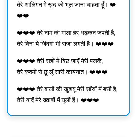
तेरे आलिंगन में खुद को भूल जाना चाहता हूँ। ❤️
❤️❤️
❤️❤️❤️ तेरे नाम की माला हर धड़कन जपती है,
तेरे बिना ये जिंदगी भी सज़ा लगती है। ❤️❤️❤️
❤️❤️❤️ तेरी राहों में बिछ जाएँ मेरी पलकें,
तेरे कदमों से छू लूँ सारी कायनात। ❤️❤️❤️
❤️❤️❤️ तेरे बालों की खुशबू मेरी साँसों में बसी है,
तेरी यादें मेरे ख्वाबों में घुली हैं। ❤️❤️❤️