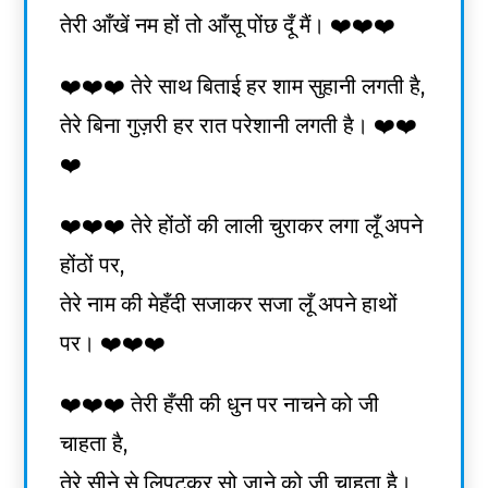
तेरी आँखें नम हों तो आँसू पोंछ दूँ मैं। ❤️❤️❤️
❤️❤️❤️ तेरे साथ बिताई हर शाम सुहानी लगती है,
तेरे बिना गुज़री हर रात परेशानी लगती है। ❤️❤️
❤️
❤️❤️❤️ तेरे होंठों की लाली चुराकर लगा लूँ अपने
होंठों पर,
तेरे नाम की मेहँदी सजाकर सजा लूँ अपने हाथों
पर। ❤️❤️❤️
❤️❤️❤️ तेरी हँसी की धुन पर नाचने को जी
चाहता है,
तेरे सीने से लिपटकर सो जाने को जी चाहता है।