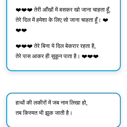
❤️❤️❤️ तेरी आँखों में बसकर खो जाना चाहता हूँ,
तेरे दिल में हमेशा के लिए सो जाना चाहता हूँ। ❤️
❤️❤️
❤️❤️❤️ तेरे बिना ये दिल बेकरार रहता है,
तेरे पास आकर ही सुकून पाता है। ❤️❤️❤️
हाथों की लकीरों में जब नाम लिखा हो,
तब किस्मत भी झुक जाती है।