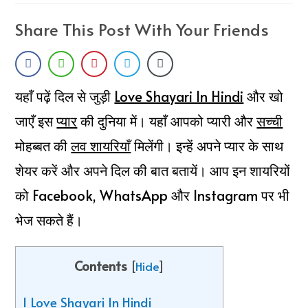
Share This Post With Your Friends
यहाँ पढ़ें दिल से जुड़ी
Love Shayari In Hindi
और खो
जाएँ इस
प्यार
की दुनिया में। यहाँ आपको प्यारी और
सच्ची
मोहब्बत की
लव शायरियाँ
मिलेंगी। इन्हें अपने प्यार के साथ
शेयर करें और अपने दिल की बात बतायें। आप इन शायरियों
को Facebook, WhatsApp और Instagram पर भी
भेज सकते हैं।
Contents
[
Hide
]
1 Love Shayari In Hindi