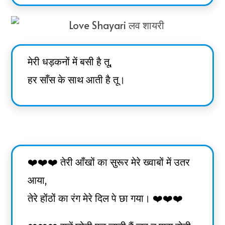
मेरी धड़कनों में बसी है तू,
हर साँस के साथ आती है तू।
❤️❤️❤️ तेरी आँखों का सुरूर मेरे ख्वाबों में उतर
आया,
तेरे होंठों का रंग मेरे दिल पे छा गया। ❤️❤️❤️