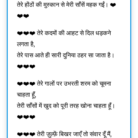
तेरे होंठों की मुस्कान से मेरी साँसें महक गईं। ❤️
❤️❤️
❤️❤️❤️ तेरे कदमों की आहट से दिल धड़कने
लगता है,
तेरे पास आते ही सारी दुनिया ठहर सा जाता है।
❤️❤️❤️
❤️❤️❤️ तेरे गालों पर उभरती शरम को चूमना
चाहता हूँ,
तेरी साँसों में खुद को पूरी तरह खोना चाहता हूँ।
❤️❤️❤️
❤️❤️❤️ तेरी ज़ुल्फ़ें बिखर जाएँ तो संवार दूँ मैं,