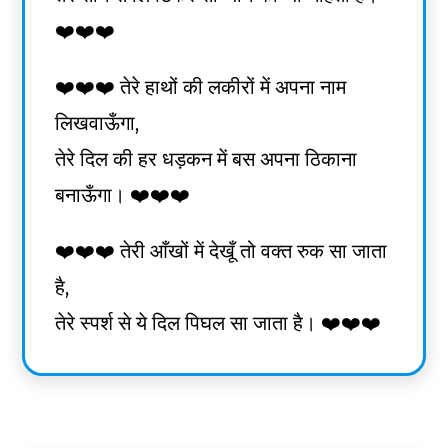
❤️❤️❤️
❤️❤️❤️ तेरे हाथों की लकीरों में अपना नाम
लिखवाऊँगा,
तेरे दिल की हर धड़कन में बस अपना ठिकाना
बनाऊँगा। ❤️❤️❤️
❤️❤️❤️ तेरी आँखों में देखूँ तो वक्त रुक सा जाता
है,
तेरे स्पर्श से ये दिल पिघल सा जाता है। ❤️❤️❤️