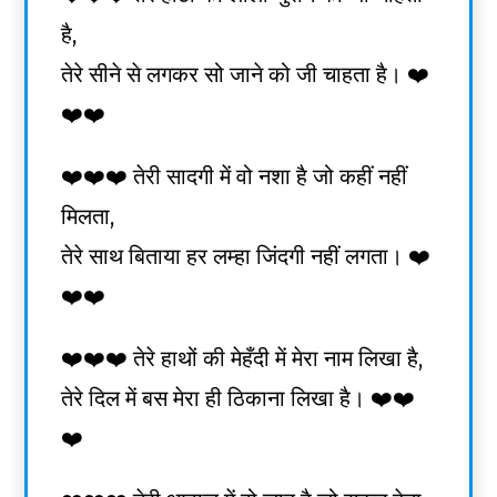
है,
तेरे सीने से लगकर सो जाने को जी चाहता है। ❤️
❤️❤️
❤️❤️❤️ तेरी सादगी में वो नशा है जो कहीं नहीं
मिलता,
तेरे साथ बिताया हर लम्हा जिंदगी नहीं लगता। ❤️
❤️❤️
❤️❤️❤️ तेरे हाथों की मेहँदी में मेरा नाम लिखा है,
तेरे दिल में बस मेरा ही ठिकाना लिखा है। ❤️❤️
❤️