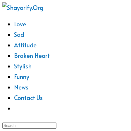
Skip
To
Love
Content
Sad
Attitude
Broken Heart
Stylish
Funny
News
Contact Us
Toggle
Website
Search